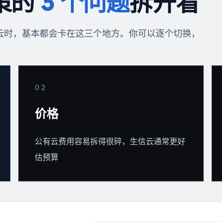
策的
3 个问题
拆开看
云时，基本都会卡在这三个地方。你可以逐个切换，
0
2
价格
公有云费用容易拆得很碎，生信云通常更好
估预算