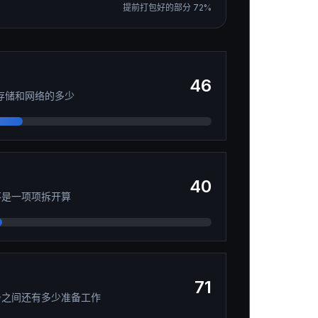
提前打包好的部分
72
%
46
、存储和网络的多少
40
不是一项项拆开算
71
务之间还有多少准备工作