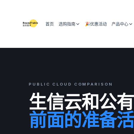
首页
选购指南
🎉优惠活动
产品中心
产品方案
服务器
0
1
分析场景
AI 服务
0
2
购买前问题
0
3
PUBLIC CLOUD COMPARISON
生信云和公有
公有云对比
0
4
为什么上云
0
5
前面的准备活