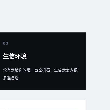
0
3
生信环境
公有云给你的是一台空机器，生信云会少很
多准备活