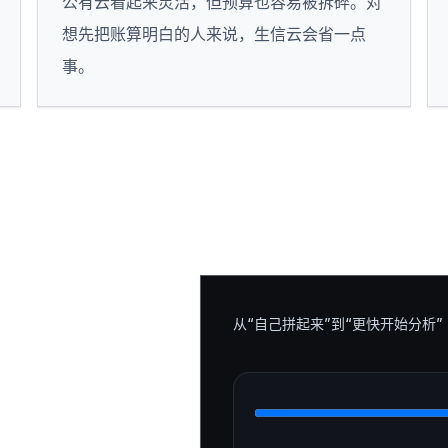
公有云看起来灵活，但预算也容易被拆碎。对
想先把账算明白的人来说，生信云会省一点
事。
从“自己拼起来”到“更快开始分析”