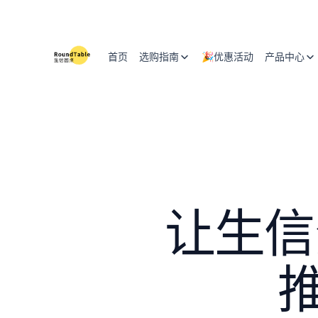
首页
选购指南
🎉优惠活动
产品中心
产品方案
服务器
0
1
分析场景
AI 服务
0
2
购买前问题
0
3
让生信
公有云对比
0
4
为什么上云
0
5